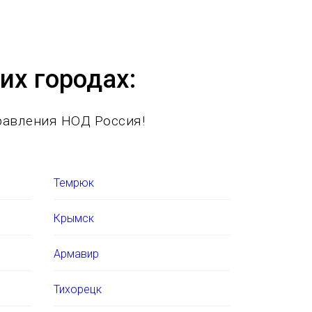
х городах:
равления НОД Россия!
Темрюк
Крымск
Армавир
Тихорецк