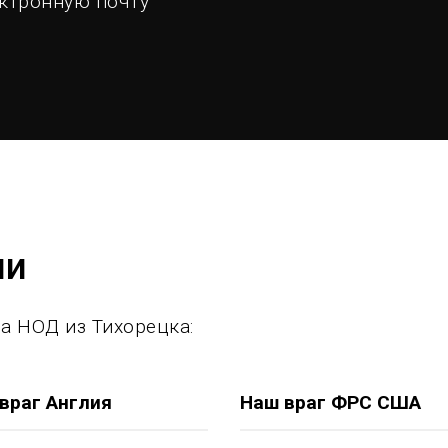
ектронную почту
ии
а НОД из Тихорецка:
враг Англия
Наш враг ФРС США