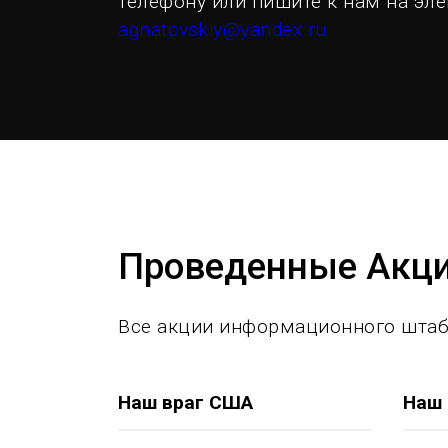
телефону или пишите к нам на эл
agnatovskiy@yandex.ru
Проведенные Акц
Все акции информационного штаб
Наш враг США
Наш 