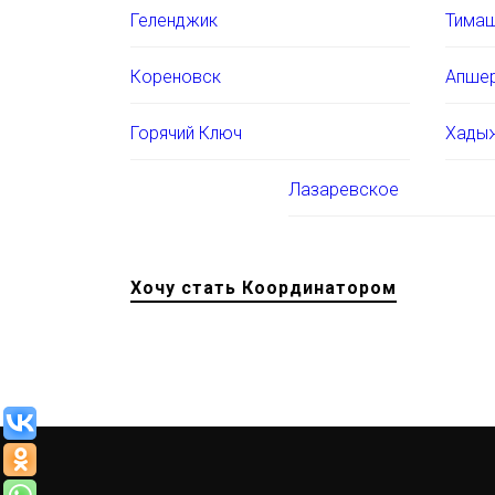
Геленджик
Тима
Кореновск
Апше
Горячий Ключ
Хады
Лазаревское
Хочу стать Координатором