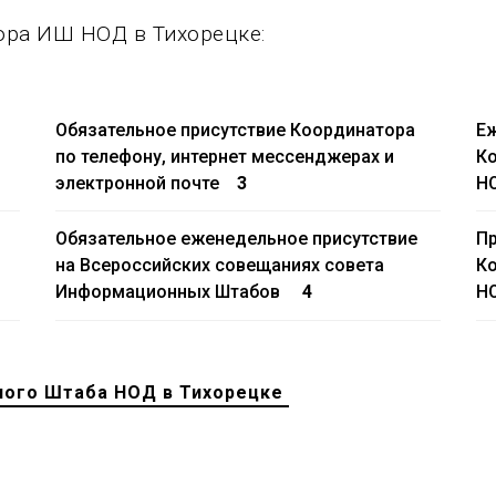
ора ИШ НОД в Тихорецке:
Обязательное присутствие Координатора
Еж
по телефону, интернет мессенджерах и
К
электронной почте
3
Н
Обязательное еженедельное присутствие
П
на Всероссийских совещаниях совета
К
Информационных Штабов
4
НО
ного Штаба НОД в Тихорецке