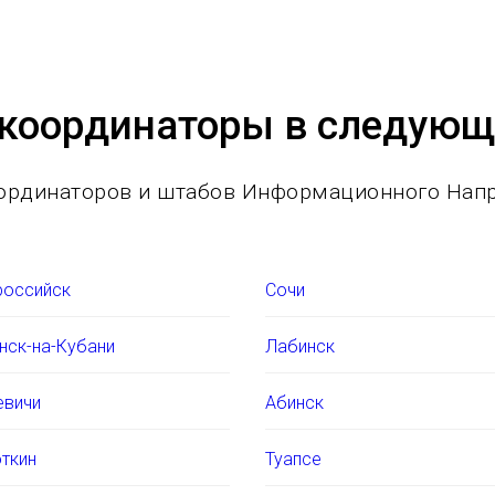
координаторы в следующи
координаторов и штабов Информационного Нап
российск
Сочи
нск-на-Кубани
Лабинск
евичи
Абинск
ткин
Туапсе