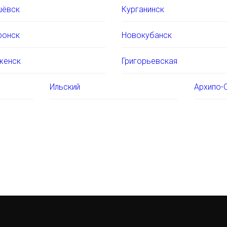
шёвск
Курганинск
ронск
Новокубанск
женск
Григорьевская
Ильский
Архипо-